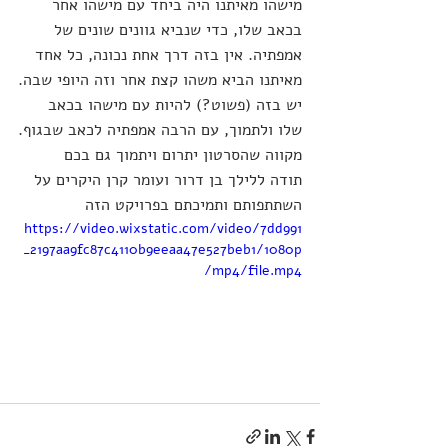
מישהו מאיתנו היה ביחד עם מישהו אחר 
בכאב שלו, כדי שנביא גוונים שונים של 
אמפתיה. אין בזה דרך אחת נכונה, כל אחד 
מאיתנו הביא משהו קצת אחר וזה היופי שבה.
יש בזה (פשוט?) להיות עם מישהו בכאב 
שלו ולתמוך, עם הרבה אמפתיה לכאב שבגוף.
מקווה שהסרטון יתרום ויתמוך גם בכם
תודה ללילך בן דרור ועומר קרן היקרים על 
השתתפותם ותמיכתם בפרויקט הזה
https://video.wixstatic.com/video/7dd991
_2197aa9fc87c4110b9eeaa47e527beb1/1080p
/mp4/file.mp4