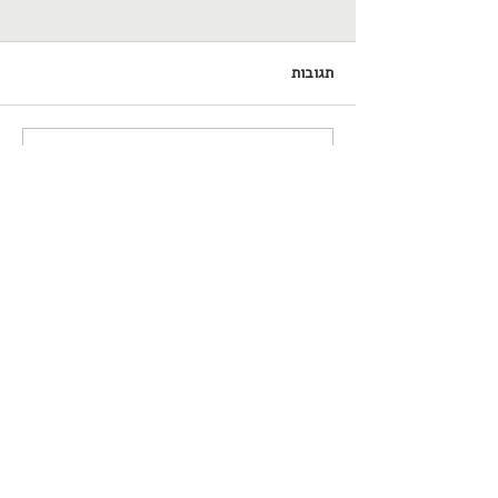
תגובות
כתיבת תגובה...
מתמטיקה? מי צריך את זה
בכלל?
צור/י קשר
050-4288859