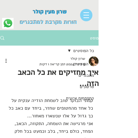
שרון מעין קולר
הורות מקרבת למתבגרים
פוסט
כל הפוסטים
שרון קולר
כל הפוסטים
9 בינו׳ 2024
זמן קריאה 1 דקות
איך מחזיקים את כל הכאב
מתבגרים
הזה...
סרטונים
התפתחות אישית
קמתי הבוקר שוב לשמחת הודיה ענקית על 
כל אחד מהחטופים שחזר, ביחד עם כאב כל 
כך גדול על אלו שנשארו מאחור...
אני מרגישה את השמחה, התקווה, הכאב, 
הפחד, כולם ביחד, בלב וכמעט בכל חלק 