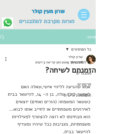
שרון מעין קולר
הורות מקרבת למתבגרים
פוסט
כל הפוסטים
שרון קולר
כל הפוסטים
26 באוק׳ 2019
זמן קריאה 3 דקות
הזמנתם לשיחה?
מתבגרים
סרטונים
אמא שהגיעה לליווי אישי,שאלה האם 
לאפשר לילד שלה, בן ה- 14, להישאר בבית 
התפתחות אישית
כששאר המשפחה (הורים ואחים) יוצאים 
לאירועים משפחתיים או לחייב אותו לבוא...
הוא מבחינתו לא רוצה להצטרף לפעילויות 
משפחתיות, מגניבות ככל שיהיו ומעדיף 
להישאר בבית.