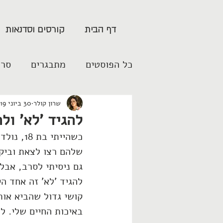
דף הבית
קורסים וסדנאות
כל הפוסטים
מתבגרים
סרט
שרון קולר
30 ביוני 2019
להגיד 'לא' ול
כשהייתי
שלהם רצו לצאת וביקש
גם ניסיתי לסרב, אבל
להגיד 'לא' זה אחד ה
קושי גדול שהביא אות
באיכות החיים שלי. לפ