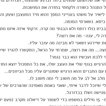
תי את שלושתם שמחים ביחד וברגע שהגעתי, הגדולים פרש
התנהל כשורה ולקחתי בחזרה את המושכות.
ליאיר על משהו בענייני המסך והוא מיד התעצבן וצעק וה
כיסא. נשארתי המומה.
ית כולו רותח ולא הבנתי מה קרה. זרקתי איזה איום מתוך
ה לי, ענה- מה את רוצה?
 שיירגע ושאני לא מבינה מה עובר עליו.
וצה… מה את רוצה, שמרתי על הראל, התקשרו להגיד שי
י ללכת ועכשיו הוא כבר נגמר!
להרגיש בגוף שלי את העצב שלו, את כל התסכול יוצא החוצה
עם החברים והוא הרגיש שסוגרים עליו מכל הכיוונים…
 מלב אל לב על מה חשוב לי ומה חשוב לו.
י שיוכל לדבר איתי, שאני באמת מאמינה שהצרכים של שנ
גישה ושלו בכדורגל. 
הקפדתי על לא יותר מ- 15 מילים במשפט כדי לשמור על דיאלוג מקרב (פעם