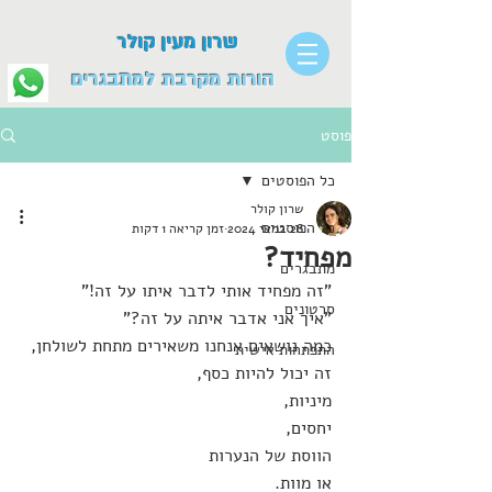
שרון מעין קולר
הורות מקרבת למתבגרים
פוסט
כל הפוסטים
שרון קולר
כל הפוסטים
28 במאי 2024
זמן קריאה 1 דקות
מפחיד?
מתבגרים
"זה מפחיד אותי לדבר איתו על זה!"
סרטונים
"איך אני אדבר איתה על זה?"
כמה נושאים אנחנו משאירים מתחת לשולחן,
התפתחות אישית
זה יכול להיות כסף,
מיניות,
יחסים,
הווסת של הנערות
או מוות.