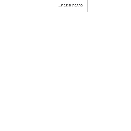
כתיבת תגובה...
מתמטיקה? מי צריך את זה
בכלל?
צור/י קשר
050-4288859