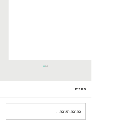
תגובות
אתמול זה היכה בי!
כתיבת תגובה...