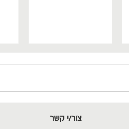
גישור
למה הם לא מקשיבים לי?
צור/י קשר