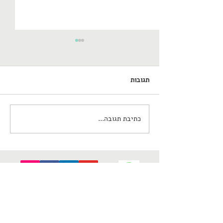
תגובות
כתיבת תגובה...
מתמטיקה? מי צריך את זה
בכלל?
צור/י קשר