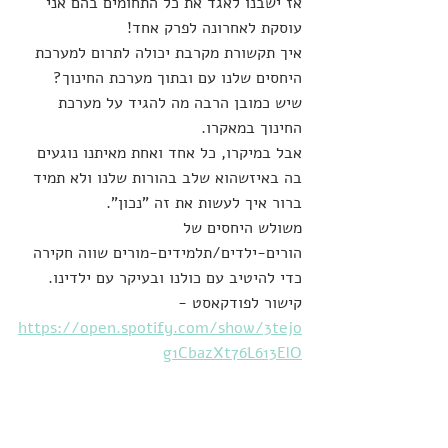
אז ישבנו לאגד את כל התחומים בהם אני 
עוסקת לאחרונה לפרק אחד!
איך תקשורת מקרבת יכולה לתרום למערכת 
היחסים שלנו עם ובתוך מערכת החינוך?
שיש כמובן הרבה מה להגיד על מערכת 
החינוך במאקרו.
אבל במיקרו, כל אחד ואחת מאיתנו נוגעים 
בה באיזשהוא שלב בהורות שלנו ולא תמיד 
ברור איך לעשות את זה "נכון".
משולש היחסים של 
הורים-ילדים/תלמידים-מורים שווה חקירה 
כדי להיטיב עם כולנו ובעיקר עם ילדינו.
קישור לפודקאסט - 
https://open.spotify.com/show/3tejo
g1CbazXt76L613ElO