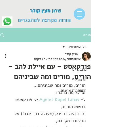
שרון מעין קולר
הורות מקרבת למתבגרים
פוסט
כל הפוסטים
שרון קולר
כל הפוסטים
28 במאי 2024
זמן קריאה 1 דקות
פודקאסט - עם איילת להב -
מתבגרים
הורים, מורים ומה שביניהם
סרטונים
הורים, מורים ומה שביניהם...
התפתחות אישית
אז על מה נדבר?
ל- 
Ayelet Kopel Lahav
 יש פודקאסט 
בנושא הורות,
וכבר היה בו פרק (מעולה דרך אגב!) על 
תקשורת מקרבת,