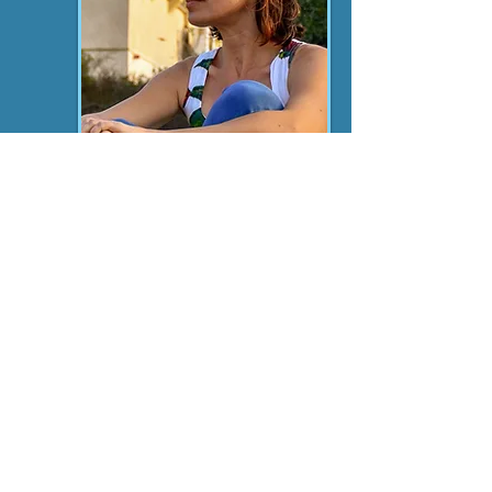
קוראים לי שרון מעין קולר, נעים מאוד :-)
אני אמא ל-3 ילדים, הראל בן 10, מאיה בת 16
ויאיר בן 18 ומורה בתיכון מעלה צביה.
כשהראל נולד והגדולים התחילו לטרוק את
הדלתות בבית, החלטתי ללכת ללמוד ולקבל
כלים להורות טובה יותר.
החיבור עם הילדים היה הדבר הכי חשוב לי,
אבל לא ידעתי איך.
התקשורת המקרבת הביאה לשינוי גדול ומבורך
בחיי, בתקשורת שלי עם עצמי ועם הסובבים